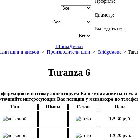
Профиль:
Диаметр:
Выводить по :
Шины
Диски
азин шин и дисков
>
Производители шин
>
Bridgestone
> Turan
Turanza 6
нформацию и поэтому акцентируем Ваше внимание на том, чт
уточняйте интересующие Вас позиции у менеджера по телефо
Тип
Шипы
Сезон
Цена
12930 руб.
12620 руб.