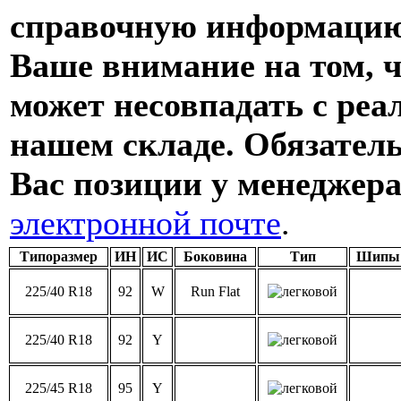
справочную информацию
Ваше внимание на том, ч
может несовпадать с ре
нашем складе. Обязател
Вас позиции у менеджера
электронной почте
.
Типоразмер
ИН
ИС
Боковина
Тип
Шипы
225/40 R18
92
W
Run Flat
225/40 R18
92
Y
225/45 R18
95
Y