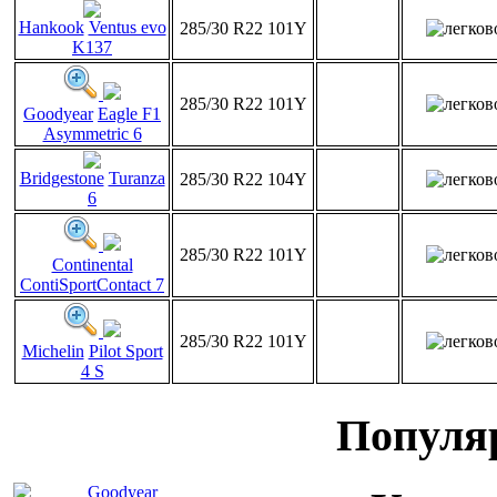
Hankook
Ventus evo
285/30 R22 101Y
K137
285/30 R22 101Y
Goodyear
Eagle F1
Asymmetric 6
Bridgestone
Turanza
285/30 R22 104Y
6
285/30 R22 101Y
Continental
ContiSportContact 7
285/30 R22 101Y
Michelin
Pilot Sport
4 S
Популя
Goodyear