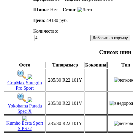
Шипы
: Нет
Сезон
:
Цена
: 49180 руб.
Количество:
Список шин 
Фото
Типоразмер
Боковина
Тип
285/30 R22 101Y
GripMax
Suregrip
Pro Sport
285/30 R22 101V
Yokohama
Parada
Spec-X
Kumho
Ecsta Sport
285/30 R22 101Y
S PS72