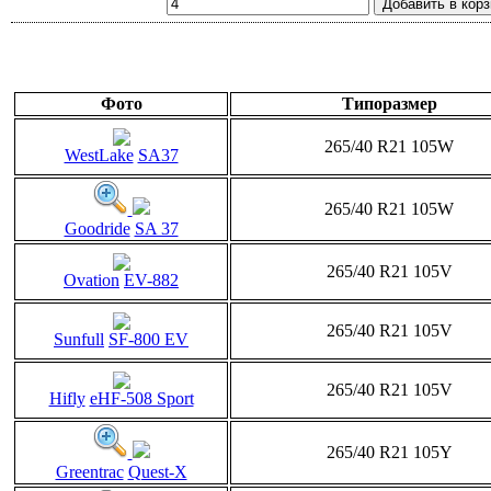
Фото
Типоразмер
265/40 R21 105W
WestLake
SA37
265/40 R21 105W
Goodride
SA 37
265/40 R21 105V
Ovation
EV-882
265/40 R21 105V
Sunfull
SF-800 EV
265/40 R21 105V
Hifly
eHF-508 Sport
265/40 R21 105Y
Greentrac
Quest-X