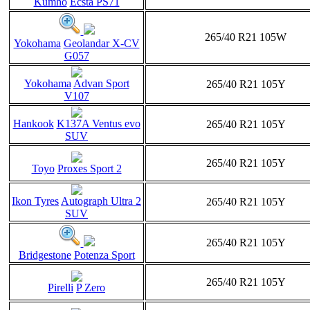
Kumho
Ecsta PS71
265/40 R21 105W
Yokohama
Geolandar X-CV
G057
Yokohama
Advan Sport
265/40 R21 105Y
V107
Hankook
K137A Ventus evo
265/40 R21 105Y
SUV
265/40 R21 105Y
Toyo
Proxes Sport 2
Ikon Tyres
Autograph Ultra 2
265/40 R21 105Y
SUV
265/40 R21 105Y
Bridgestone
Potenza Sport
265/40 R21 105Y
Pirelli
P Zero