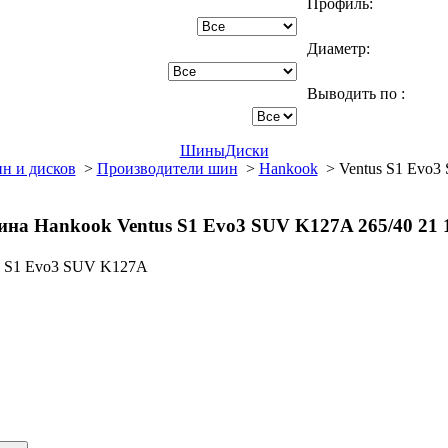
Профиль:
Диаметр:
Выводить по :
Шины
Диски
н и дисков
>
Производители шин
>
Hankook
> Ventus S1 Evo3
на Hankook Ventus S1 Evo3 SUV K127A 265/40 21 
us S1 Evo3 SUV K127A