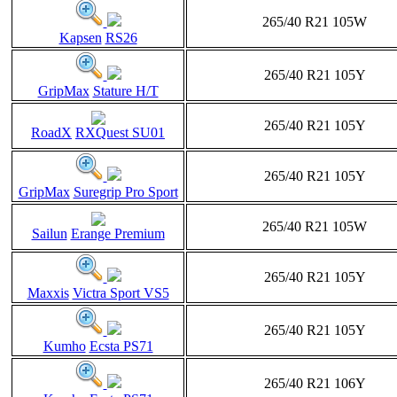
265/40 R21 105W
Kapsen
RS26
265/40 R21 105Y
GripMax
Stature H/T
265/40 R21 105Y
RoadX
RXQuest SU01
265/40 R21 105Y
GripMax
Suregrip Pro Sport
265/40 R21 105W
Sailun
Erange Premium
265/40 R21 105Y
Maxxis
Victra Sport VS5
265/40 R21 105Y
Kumho
Ecsta PS71
265/40 R21 106Y